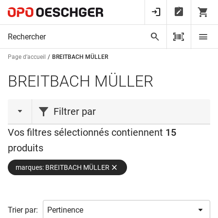
Page d’accueil
BREITBACH MÜLLER
BREITBACH MÜLLER
Filtrer par
Vos filtres sélectionnés contiennent
15
action
produits
Vente de stock
(2)
marques: BREITBACH MÜLLER
type de produit
Capuchon
(3)
Trier par:
Capuchon fileté
(2)