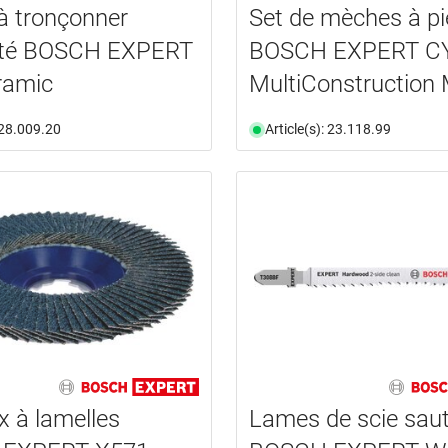
à tronçonner
Set de mèches à pi
té BOSCH EXPERT
BOSCH EXPERT C
ramic
MultiConstruction
: 28.009.20
Article(s): 23.118.99
x à lamelles
Lames de scie sau