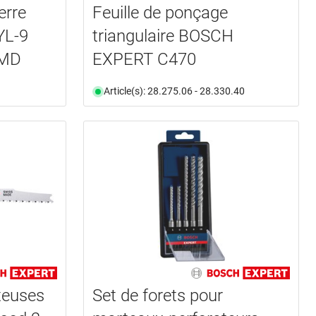
erre
Feuille de ponçage
YL-9
triangulaire BOSCH
 MD
EXPERT C470
Article(s): 28.275.06 - 28.330.40
teuses
Set de forets pour