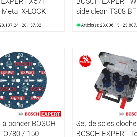
 EXPERT X571
BOSCH EXPERT Wo
r Metal X-LOCK
side clean T308 BF
: 28.137.24 - 28.137.32
Article(s): 23.806.13 - 23.807
s à poncer BOSCH
Set de scies cloche
 O780 / 150
BOSCH EXPERT T