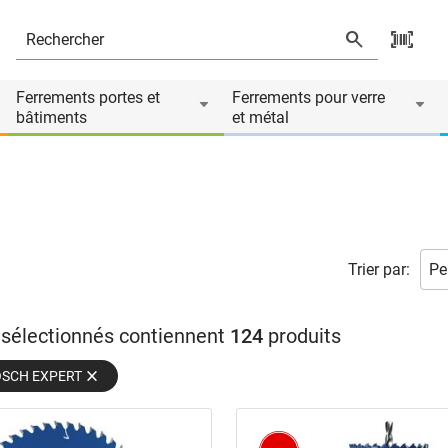
Ferrements portes et
Ferrements pour verre
bâtiments
et métal
Trier par:
s sélectionnés contiennent
124
produits
OSCH EXPERT