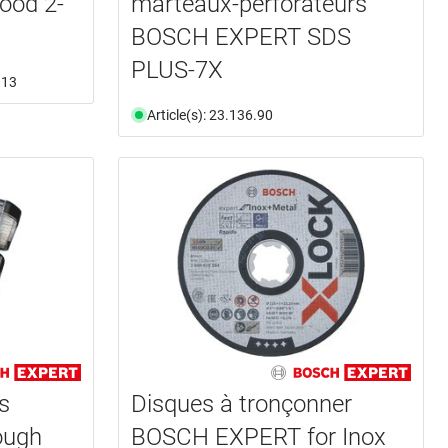
od 2-
marteaux-perforateurs
BOSCH EXPERT SDS
PLUS-7X
.13
Article(s): 23.136.90
s
Disques à tronçonner
ough
BOSCH EXPERT for Inox