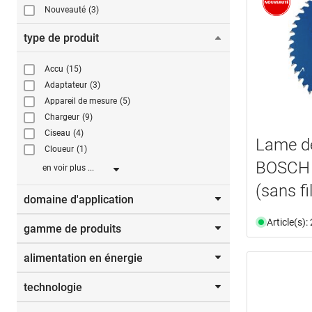
Nouveauté
(3)
type de produit
Accu
(15)
Adaptateur
(3)
Appareil de mesure
(5)
Chargeur
(9)
Ciseau
(4)
Lame de
Cloueur
(1)
BOSCH 
en voir plus ...
(sans fil
domaine d'application
Article(s)
gamme de produits
acier
(10)
acier inox
(1)
alimentation en énergie
Click+Go
(22)
Affûtage
(13)
aluminium
(2)
technologie
alimentation accu
(31)
béton
(7)
alimentation à piles
(2)
béton armé
(5)