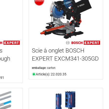
s
Scie à onglet BOSCH
ough
EXPERT EXCM341-305GD
emballage:
carton
Article(s): 22.020.35
.91