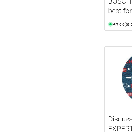
BOSCH
best fo
Article(s)
Disque
EXPERT