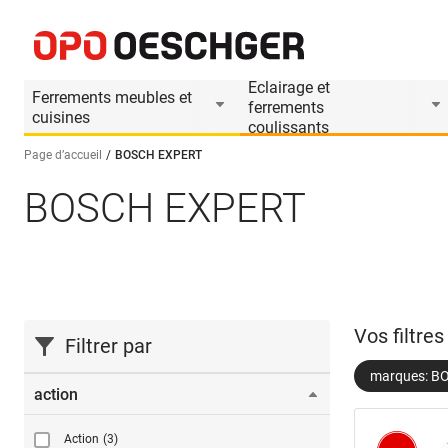
Eclairage et
Ferrements meubles et
ferrements
cuisines
coulissants
Page d’accueil
BOSCH EXPERT
BOSCH EXPERT
Sélectionnez une langue (FR)
Vos filtre
Filtrer par
marques: B
action
Action
(3)