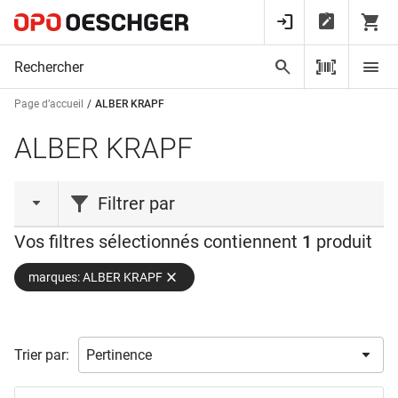
Page d’accueil
ALBER KRAPF
ALBER KRAPF
Filtrer par
Vos filtres sélectionnés contiennent
1
produit
matériel
marques: ALBER KRAPF
largeur
acier trempé
(1)
poids
75,0 mm
(1)
Trier par:
disponibilité
5,0
(1)