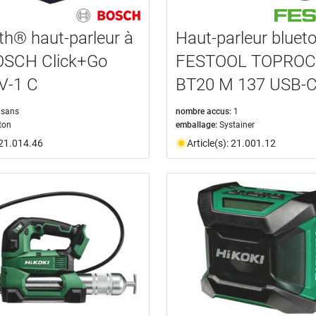
th® haut-parleur à
Haut-parleur bluet
OSCH Click+Go
FESTOOL TOPROC
V-1 C
BT20 M 137 USB-
sans
nombre accus:
1
ton
emballage:
Systainer
: 21.014.46
Article(s): 21.001.12