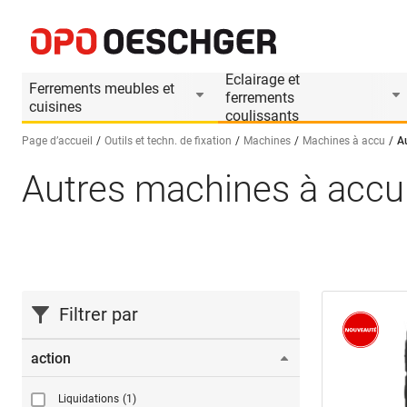
Eclairage et
Ferrements meubles et
ferrements
cuisines
coulissants
Page d’accueil
Outils et techn. de fixation
Machines
Machines à accu
A
Autres machines à accu
Sélectionnez une langue (FR)
Filtrer par
action
Liquidations
(1)