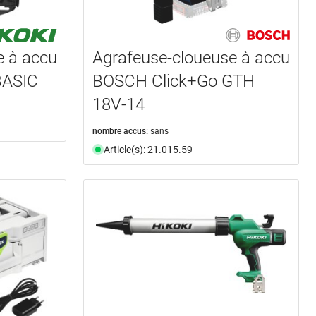
e à accu
Agrafeuse-cloueuse à accu
BASIC
BOSCH Click+Go GTH
18V-14
nombre accus:
sans
Article(s): 21.015.59