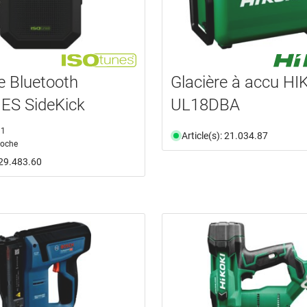
e Bluetooth
Glacière à accu HI
ES SideKick
UL18DBA
1
Article(s): 21.034.87
coche
: 29.483.60