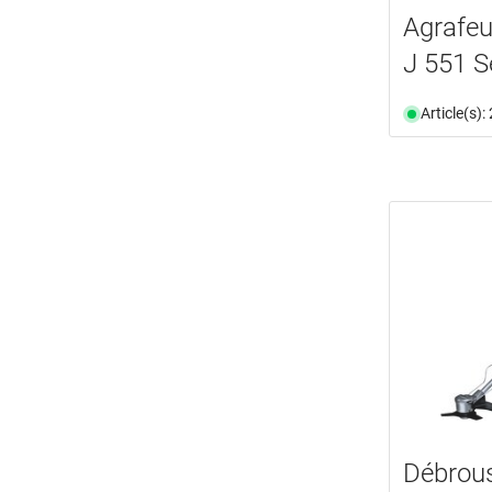
Agrafe
J 551 S
Article(s)
Débrous