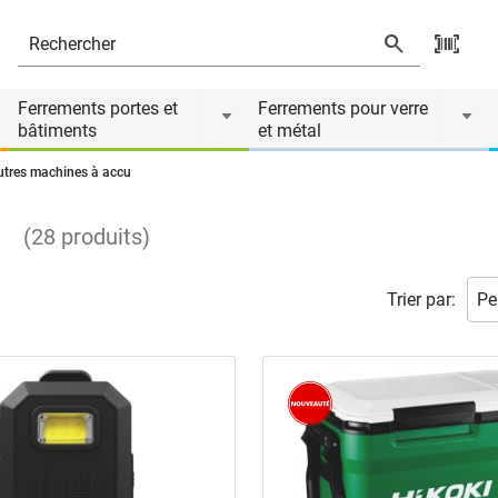
Ferrements portes et
Ferrements pour verre
bâtiments
et métal
utres machines à accu
(
28
produits
)
Trier par: