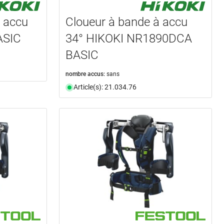
à accu
Cloueur à bande à accu
ASIC
34° HIKOKI NR1890DCA
BASIC
nombre accus:
sans
Article(s): 21.034.76