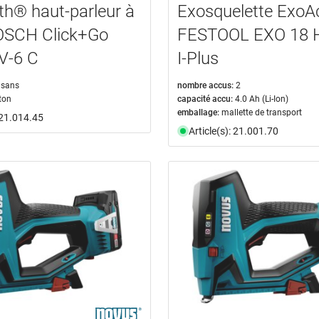
th® haut-parleur à
Exosquelette ExoAc
OSCH Click+Go
FESTOOL EXO 18 
V-6 C
I-Plus
sans
nombre accus:
2
ton
capacité accu:
4.0 Ah (Li-Ion)
emballage:
mallette de transport
: 21.014.45
Article(s): 21.001.70