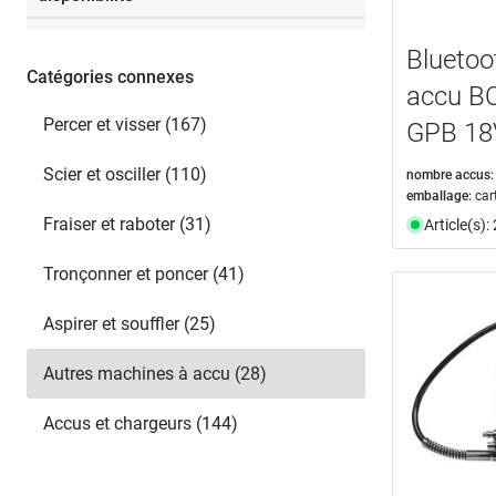
XL-BOXX
(1)
vidéo
(2)
Sélectionner
disponible du stock
(24)
Bluetoo
n'est plus disponible
(4)
Catégories connexes
accu B
Percer et visser (167)
GPB 18
Scier et osciller (110)
nombre accus:
emballage:
car
Fraiser et raboter (31)
Article(s)
Tronçonner et poncer (41)
Aspirer et souffler (25)
Autres machines à accu (28)
Accus et chargeurs (144)