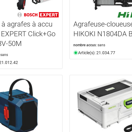
 à agrafes à accu
Agrafeuse-cloueus
EXPERT Click+Go
HIKOKI N1804DA 
8V-50M
nombre accus:
sans
Article(s): 21.034.77
sans
: 21.012.42