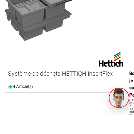
Système de déchets HETTICH InsertFlex
Bo
je
4 Article(s)
su
Pa
De
qu
?
Je
su
là
po
vo
OPO Oeschger pour
aid