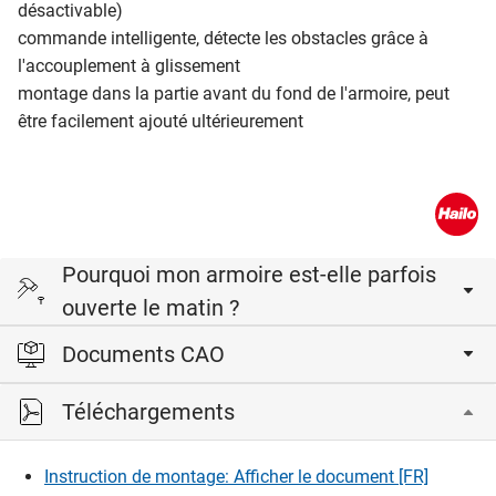
désactivable)
commande intelligente, détecte les obstacles grâce à
l'accouplement à glissement
montage dans la partie avant du fond de l'armoire, peut
être facilement ajouté ultérieurement
Pourquoi mon armoire est-elle parfois
ouverte le matin ?
Documents CAO
Le capteur d'ouverture de la glissière est très sensible. Si la
nuit, la lumière du Libero est la seule source de lumière et
Téléchargements
qu'un papillon de nuit ou une mouche à fruits s'y égare,
Veuillez vous connecter pour afficher et télécharger les
cela peut déclencher le capteur d'ouverture. Si vous
fichiers CAD.
éteignez la lumière via la configuration, cela ne devrait plus
Instruction de montage: Afficher le document [FR]