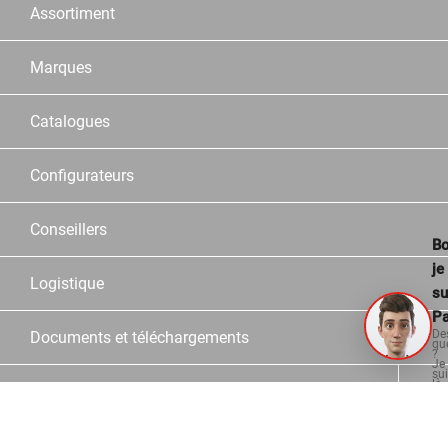
Assortiment
Marques
Catalogues
Configurateurs
Conseillers
Bo
je
Logistique
su
Pa
De
Documents et téléchargements
qu
?
Je
su
là
Informations
po
vo
aid
Contact