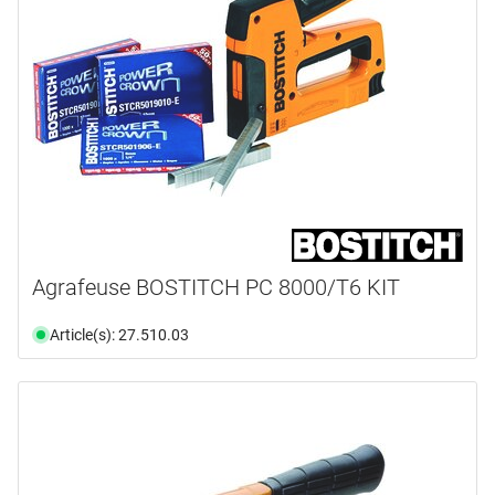
REVOTOOL
(2)
emballage
poids
coffret en plastique
(3)
disponibilité
De
jusqu’à
disponible du stock
(7)
n'est plus disponible
(1)
Agrafeuse BOSTITCH PC 8000/T6 KIT
Sélectionner
Article(s): 27.510.03