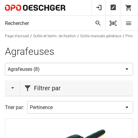
Page d’accueil
Outils et techn. de fixation
Outils manuels généraux
Pinces 
Agrafeuses
Filtrer par
marques
Trier par:
BOSTITCH
(3)
MARKWELL
(1)
RAPID
(2)