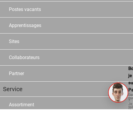
Postes vacants
Apprentissages
Sites
Collaborateurs
Bo
Partner
je
su
Service
Pa
De
qu
?
Je
Assortiment
su
là
po
vo
aid
Marques