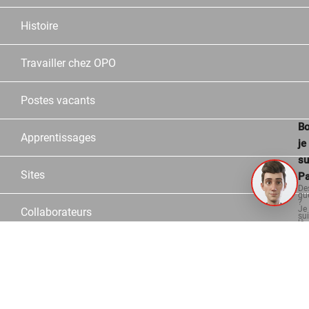
Histoire
Travailler chez OPO
Postes vacants
Bo
Apprentissages
je
su
Sites
Pa
De
qu
?
Je
Collaborateurs
su
là
po
vo
aid
Partner
Service