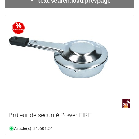
text.search.load.prevpage
marques
GLOREX
(1)
POWER FLAME
(3)
STEFFEN
(1)
YKK STOCKO
(3)
type de produit
Aimant
(2)
Boule
(1)
Bouton
(1)
Brûleur
(1)
Câbles
(1)
Brûleur de sécurité Power FIRE
Carton
(1)
Article(s): 31.601.51
en voir plus ...