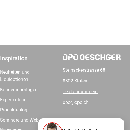
Inspiration
Steinackerstrasse 68
Neuheiten und
Liquidationen
8302 Kloten
Kundenreportagen
Telefonnummern
Expertenblog
opo@opo.ch
Produkteblog
Seminare und Webinare