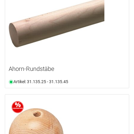
PEBARO
(1)
Produktart
Klotz
(1)
Kugel
(4)
Leiste
(1)
Platte
(4)
Ahorn-Rundstäbe
Profil
(3)
Stange
(1)
Artikel: 31.135.25 - 31.135.45
Material
Länge
Holz
(14)
Breite
Von
Bis
Höhe
mm
Von
Bis