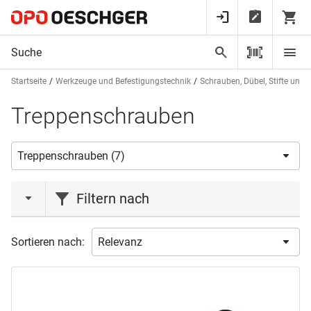
Startseite
Werkzeuge und Befestigungstechnik
Schrauben, Dübel, Stifte und 
Treppenschrauben
Filtern nach
Marke
Sortieren nach:
LAMIFIX
(1)
PROFIX
(3)
SANER
(2)