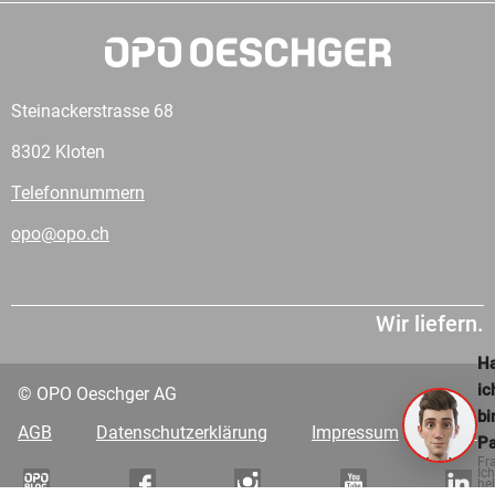
Steinackerstrasse 68
8302 Kloten
Telefonnummern
opo@opo.ch
Wir liefern.
Ha
ic
© OPO Oeschger AG
bi
AGB
Datenschutzerklärung
Impressum
VDP
Pa
Fr
Ich
hel