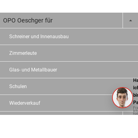
OPO Oeschger für
Schreiner und Innenausbau
Zimmerleute
Glas- und Metallbauer
Ha
Schulen
ic
bi
Pa
Wiederverkauf
Fr
Ich
hel
ge
Über uns
Unternehmen