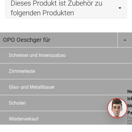
Dieses Produkt ist Zubehör zu
folgenden Produkten
OPO Oeschger für
Schreiner und Innenausbau
Zimmerleute
Glas- und Metallbauer
Ha
ic
Schulen
bi
Pa
Fr
Wiederverkauf
Ich
hel
ge