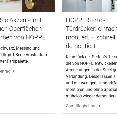
Sie Akzente mit
HOPPE-Sertos
en Oberflächen-
Türdrücker: einfac
arben von HOPPE
montiert – schnell
demontiert
 Schwarz, Messing und
e Türgriff-Serie Amsterdam
Kernstück der Sertos®-Tech
rter Farbpalette.
die von HOPPE entwickelten
Arretierungen in der Steckgri
eitrag
Verbindung. Diese lassen si
und mit wenigen Handgriff
montieren und ohne Spezia
mühelos wieder demontiere
Zum Blogbeitrag