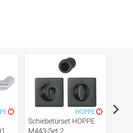
Schiebetürset HOPPE
Türdr
01
M443-Set 2
Halb