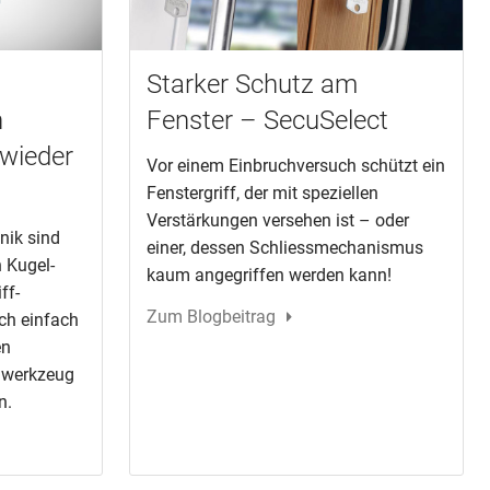
Starker Schutz am
h
Fenster – SecuSelect
 wieder
Vor einem Einbruchversuch schützt ein
Fenstergriff, der mit speziellen
Verstärkungen versehen ist – oder
nik sind
einer, dessen Schliessmechanismus
 Kugel-
kaum angegriffen werden kann!
ff-
Zum Blogbeitrag
ch einfach
en
lwerkzeug
n.