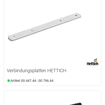
HETTICH
(5)
KNAPP
(3)
LAMELLO
(23)
OK-LINE
(1)
Produktart
Abdeckung
(1)
Bits
(3)
Bohrer
(3)
Fräser
(1)
Lehre
(1)
Verbindungsplatten HETTICH
Montagehilfe
(3)
Artikel: 00.447.44 - 00.796.64
mehr anzeigen ...
Produktlinie
Montage