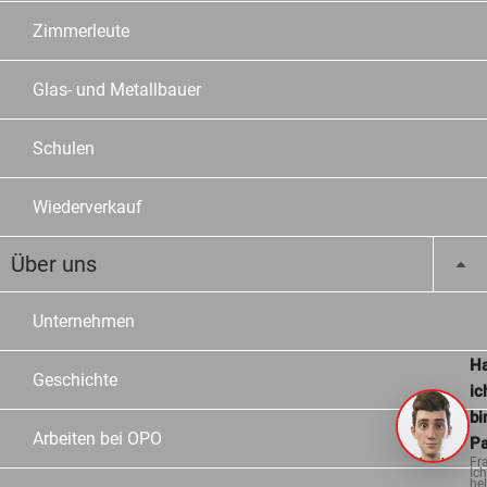
Zimmerleute
Glas- und Metallbauer
Schulen
Wiederverkauf
Über uns
Unternehmen
Ha
Geschichte
ic
bi
Arbeiten bei OPO
Pa
Fr
Ich
hel