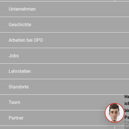
Unternehmen
Geschichte
Arbeiten bei OPO
Jobs
Lehrstellen
Standorte
Ha
Team
ic
bi
Pa
Partner
Fr
Ich
hel