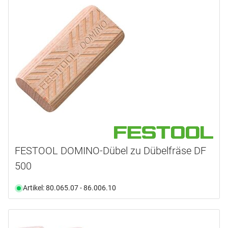
HOFFMANN
(2)
MEYER
(1)
Produktart
Abdeckung
(2)
Bohrer
(1)
Dübel
(3)
Fräser
(3)
Lehre
(1)
Verbinder
(21)
FESTOOL DOMINO-Dübel zu Dübelfräse DF
Produktlinie
500
Verbinderart
DOMINO
(4)
Artikel: 80.065.07 - 86.006.10
Material
Domino-Dübel
(5)
Exzenterverbinder
(11)
Farbe
HM (Hartmetall)
(3)