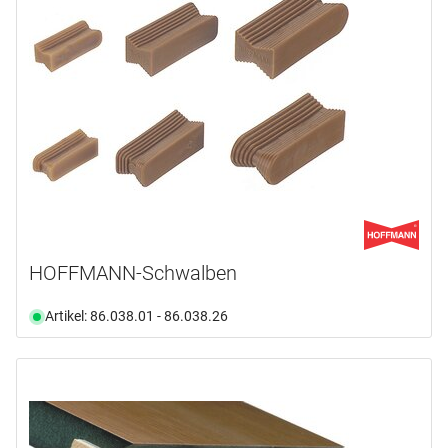
14 mm
(1)
Verfügbarkeit
Von
Bis
Ab Lager verfügbar
(27)
Nicht an Lager
(4)
Auswählen
HOFFMANN-Schwalben
Artikel: 86.038.01 - 86.038.26