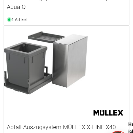
Aqua Q
1 Artikel
Ha
Abfall-Auszugsystem MÜLLEX X-LINE X40
ic