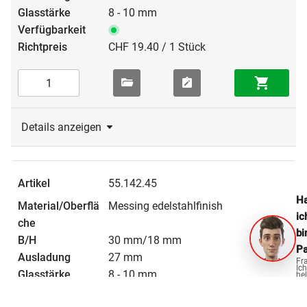
8 - 10 mm
CHF 19.40 / 1 Stück
Details anzeigen
55.142.45
Ha
Messing edelstahlfinish
ic
bi
30 mm/18 mm
Pa
27 mm
Fr
Ich
8 - 10 mm
hel
ge