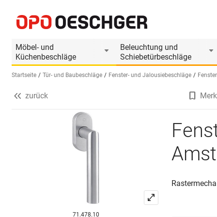
Fenstergriff HOPPE E0400/US956 Amsterdam
Produktinformationen
Passendes Zubehör
Möbel- und
Beleuchtung und
Küchenbeschläge
Schiebetürbeschläge
Startseite
Tür- und Baubeschläge
Fenster- und Jalousiebeschläge
Fenster
zurück
Merk
Sprache wählen (DE)
Fens
Amst
Rastermechan
71.478.10