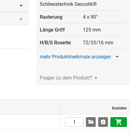
Schliesstechnik Secustik®
Rasterung
4 x 90°
ierte
rbeschlags
Länge Griff
125 mm
abei als
H/B/S Rosette
72/33/16 mm
griffs von
 aussen
mehr Produktmerkmale anzeigen
tellung
Fragen zu dem Produkt?
n in
st das
Bestellen