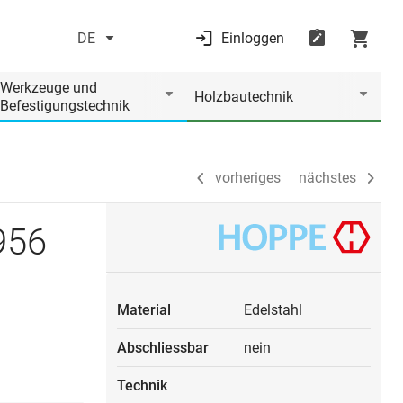
DE
Einloggen
vorheriges
nächstes
Werkzeuge und
Holzbautechnik
Befestigungstechnik
vorheriges
nächstes
956
Material
Edelstahl
Abschliessbar
nein
Technik