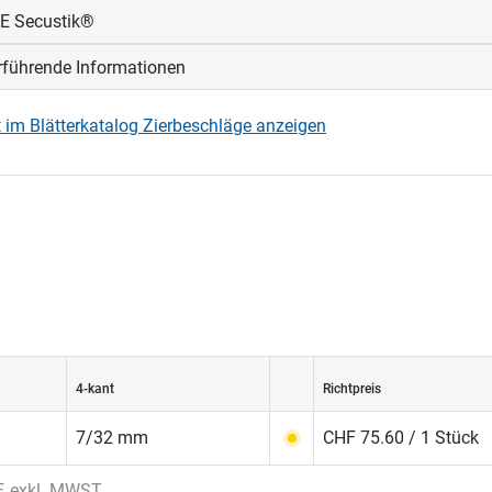
E Secustik®
rführende Informationen
ik®
-Fenstergriffe beinhalten einen Sperr-Mechanismus als integr
erheit. Dieser erschwert ein unbefugtes Verschieben des Fenste
 im Blätterkatalog Zierbeschläge anzeigen
. Ein Kupplungselement zwischen Griff und Vierkantstift wirkt d
he Diode». Es erlaubt zwar die normale Betätigung des Fenster
kiert aber den Griff, falls jemand versucht, den Fenstergriff von
eschlag zu manipulieren.
°-Betätigung der Secustik®-Griffe von der Verschluss- zur Kipps
 selbstsichernde Sperr-Mechanismus mit einem Präzisions-Klicke
liche Griffstellungen ein. Dieses typische Secustik®-Geräusch i
us
für mehr Sicherheit am Fenster.
4-kant
Richtpreis
7/32 mm
CHF 75.60 / 1 Stück
F, exkl. MWST