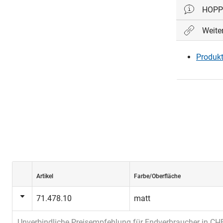
HOPP
Weite
Die
Secust
Basis-Sich
Produkt
von aussen
«mechanisc
innen, bloc
über den B
Bei der 180
rastet der
unterschied
hörbare Pl
Artikel
Farbe/Oberfläche
71.478.10
matt
Unverbindliche Preisempfehlung für Endverbraucher in CH