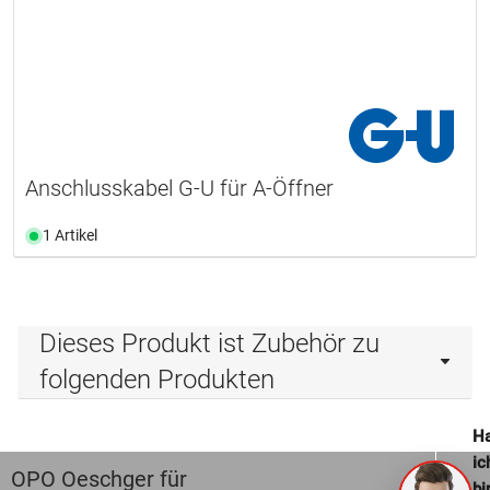
Anschlusskabel G-U für A-Öffner
1 Artikel
Dieses Produkt ist Zubehör zu
folgenden Produkten
Ha
ic
OPO Oeschger für
bi