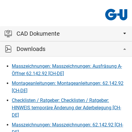
CAD Dokumente
Downloads
Bitte einloggen, um die CAD‑Dateien anzeigen und
herunterladen zu können.
Masszeichnungen: Masszeichnungen: Ausfräsung A-
Öffner 62.142.92 [CH-DE]
Einloggen
Montageanleitungen: Montageanleitungen: 62.142.92
[CH-DE]
Checklisten / Ratgeber: Checklisten / Ratgeber:
HINWEIS temporäre Änderung der Aderbelegung [CH-
DE]
Masszeichnungen: Masszeichnungen: 62.142.92 [CH-