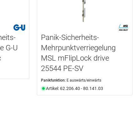
heits-
Panik-Sicherheits-
se G-U
Mehrpunktverriegelung
c
MSL mFlipLock drive
25544 PE-SV
Panikfunktion:
E auswärts/einwärts
Artikel: 62.206.40 - 80.141.03