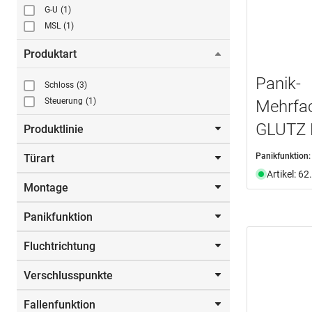
G-U
(1)
MSL
(1)
Produktart
Panik-
Schloss
(3)
Steuerung
(1)
Mehrfac
GLUTZ 
Produktlinie
Panikfunktion:
Türart
mFlipLock drive
(1)
Artikel: 6
MINT
(2)
Montage
Rohrrahmen
(1)
SECURY-Automatic
(1)
Vollblatt
(3)
Panikfunktion
zum Einstecken
(3)
Fluchtrichtung
E
(3)
Verschlusspunkte
auswärts/einwärts
(3)
Fallenfunktion
Bolzenriegel
(2)