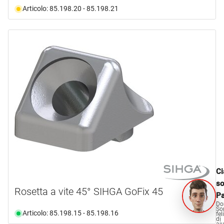
Articolo: 85.198.20 - 85.198.21
Ci
s
Rosetta a vite 45° SIHGA GoFix 45
Pa
Do
So
Articolo: 85.198.15 - 85.198.16
fel
di