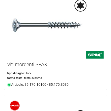
marca
EUROTEC
(1)
HAGER
(1)
HECO
(6)
OK-LINE
(3)
PITZL
(1)
PROFIX
(3)
mostra di più ...
Viti mordenti SPAX
tipo prodotto
tipo di taglio:
Torx
forma testa:
testa svasata
Aste filettate
(1)
Articolo: 85.170.10100 - 85.170.8080
Cappucci
(1)
Capsule ficci
(1)
Connettore
(1)
Dime
(4)