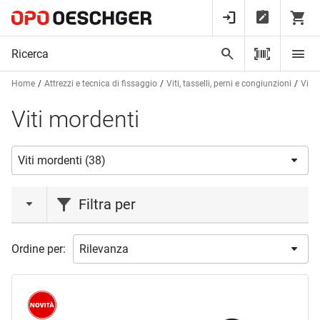
Home
Attrezzi e tecnica di fissaggio
Viti, tasselli, perni e congiunzioni
Viti 
Viti mordenti
Filtra per
azione
Ordine per:
Liquidazione magazzino
(1)
Novità
(2)