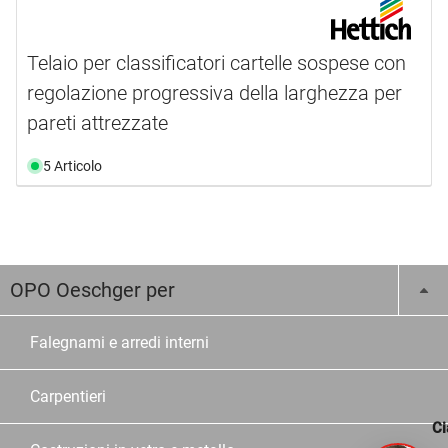
Telaio per classificatori cartelle sospese con
regolazione progressiva della larghezza per
pareti attrezzate
5 Articolo
OPO Oeschger per
Falegnami e arredi interni
Carpentieri
Ci