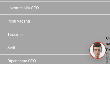
Lavorare alla OPO
Posti vacanti
Tirocinio
Ci
s
Sedi
Pa
Do
So
fel
Dipendente OPO
di
aiu
Partner
Servizio
Assortimento