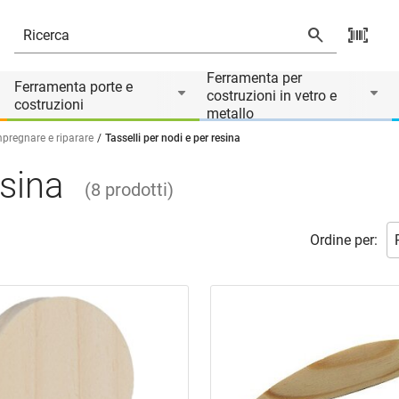
Ferramenta per
Ferramenta porte e
costruzioni in vetro e
costruzioni
metallo
mpregnare e riparare
Tasselli per nodi e per resina
esina
(
8
prodotti
)
Ordine per: