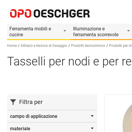
Ferramenta mobili e
Illuminazione e
cucine
ferramenta scorrevole
Home
Attrezzi e tecnica di fissaggio
Prodotti tecnochimici
Prodotti per i
Tasselli per nodi e per r
Seleziona una lingua (IT)
Filtra per
campo di applicazione
materiale
Fori per le dita
(5)