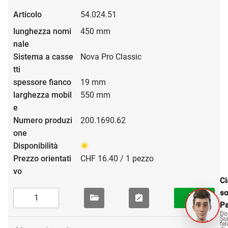
54.024.51
450 mm
Nova Pro Classic
19 mm
550 mm
200.1690.62
CHF 16.40 / 1 pezzo
Ci
s
Pa
Do
So
fel