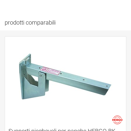
prodotti comparabili
Supporti pieghevoli per panche HEBGO BK