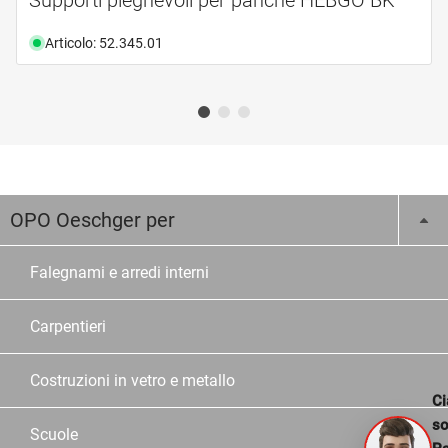
Articolo: 52.345.01
OPO Oeschger per
Falegnami e arredi interni
Carpentieri
Costruzioni in vetro e metallo
Ci
s
Scuole