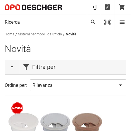
Home
Sistemi per mobili da ufficio
Novità
Novità
Filtra per
azione
Ordine per:
Azione
(1)
Liquidazione
(15)
Novità
(3)
marca