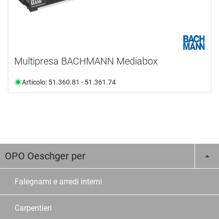
disponibile da magazzino
(3)
Multipresa BACHMANN Mediabox
Articolo: 51.360.81 - 51.361.74
OPO Oeschger per
Falegnami e arredi interni
Carpentieri