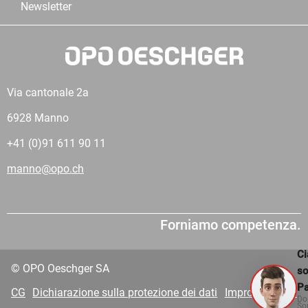
Newsletter
Via cantonale 2a
6928 Manno
+41 (0)91 611 90 11
manno@opo.ch
Forniamo competenza.
Ci
© OPO Oeschger SA
s
Pa
CG
Dichiarazione sulla protezione dei dati
Impronta
VDP
Do
So