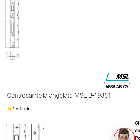
Controcarrtella angolata MSL B-19351H
2 Articolo
Ci
s
Pa