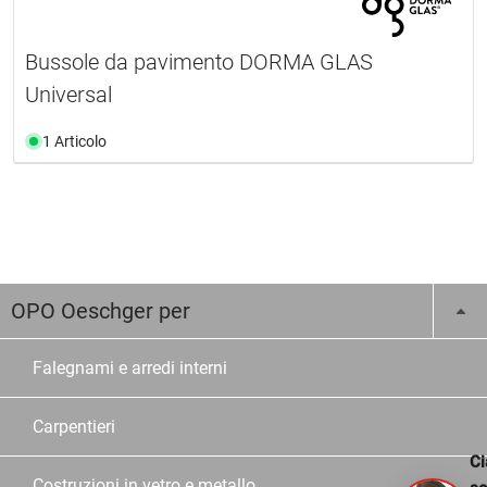
Bussole da pavimento DORMA GLAS
Universal
1 Articolo
OPO Oeschger per
Falegnami e arredi interni
Carpentieri
Ci
Costruzioni in vetro e metallo