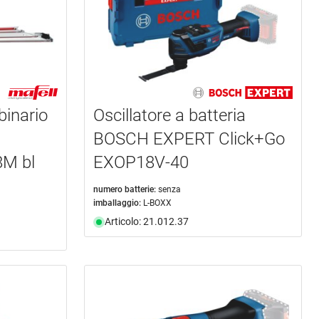
binario
Oscillatore a batteria
BOSCH EXPERT Click+Go
M bl
EXOP18V-40
numero batterie:
senza
imballaggio:
L-BOXX
Articolo: 21.012.37