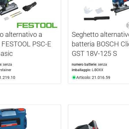
o alternativo a
Seghetto alternativ
ia FESTOOL PSC-E
batteria BOSCH Cl
asic
GST 18V-125 S
e:
senza
numero batterie:
senza
ystainer
imballaggio:
L-BOXX
21.219.10
Articolo: 21.016.59