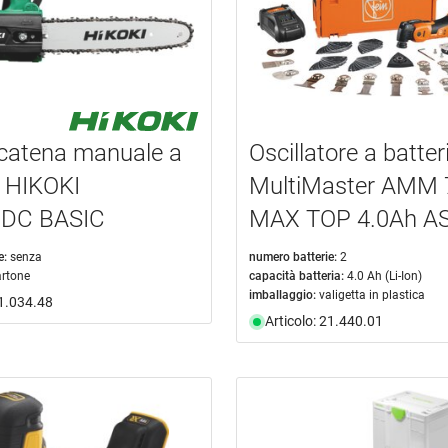
catena manuale a
Oscillatore a batte
a HIKOKI
MultiMaster AMM 
DC BASIC
MAX TOP 4.0Ah A
e:
senza
numero batterie:
2
artone
capacità batteria:
4.0 Ah (Li-Ion)
imballaggio:
valigetta in plastica
21.034.48
Articolo: 21.440.01