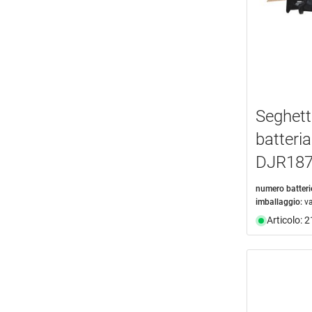
Seghett
batter
DJR18
numero batteri
imballaggio:
va
Articolo: 