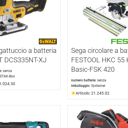
gattuccio a batteria
Sega circolare a ba
T DCS335NT-XJ
FESTOOL HKC 55 
Basic-FSK 420
e:
senza
 STAK-Box
numero batterie:
senza
21.024.30
imballaggio:
Systainer
Articolo: 21.245.02