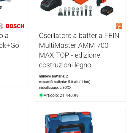
o a
Oscillatore a batteria FEIN
ick+Go
MultiMaster AMM 700
MAX TOP - edizione
costruzioni legno
numero batterie:
2
capacità batteria:
5.0 Ah (Li-Ion)
imballaggio:
L-BOXX
Articolo: 21.440.99