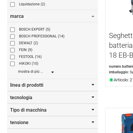
Liquidazione
(2)
marca
BOSCH EXPERT
(5)
Seghett
BOSCH PROFESSIONAL
(14)
DEWALT
(2)
batter
FEIN
(9)
18 EB-B
FESTOOL
(16)
HIKOKI
(10)
numero batteri
mostra di più ...
imballaggio:
S
Articolo: 
linea di prodotti
tecnologia
(kit di azioni)
(2)
BITURBO
(4)
Tipo di macchina
AMPshare
(27)
Click+Go
(19)
Bluetooth®
(3)
edizione costruzioni legno
(1)
tensione
Motosega a mano
(3)
CAS - cordless alliance system
(24)
LXT®
(3)
Oscillatore
(12)
MULTIMASTER
(7)