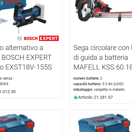
o alternativo a
Sega circolare con 
ia BOSCH EXPERT
di guida a batteria
Go EXST18V-155S
MAFELL KSS 60 18
e:
senza
numero batterie:
2
-BOXX
capacità batteria:
5.5 Ah (LiHD)
imballaggio:
valigetta in metallo
21.012.30
Articolo: 21.281.07