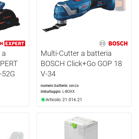
 a
Multi-Cutter a batteria
XPERT
BOSCH Click+Go GOP 18
-52G
V-34
numero batterie:
senza
imballaggio:
L-BOXX
Articolo: 21.016.21