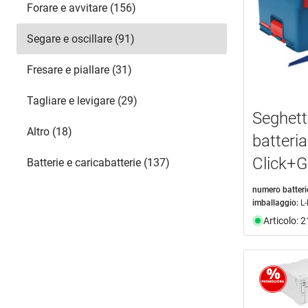
Forare e avvitare (156)
T48
(1)
valigetta in plastica
(7)
WZ48
(2)
valigia di trasporto
(8)
Segare e oscillare (91)
60 MicroteQ
(1)
Fresare e piallare (31)
Tagliare e levigare (29)
Seghett
Altro (18)
batter
Click+
Batterie e caricabatterie (137)
numero batteri
imballaggio:
L
Articolo: 