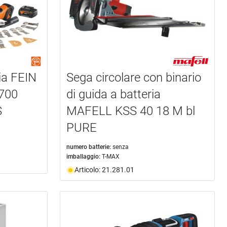
ria FEIN
Sega circolare con binario
700
di guida a batteria
S
MAFELL KSS 40 18 M bl
PURE
numero batterie:
senza
imballaggio:
T-MAX
Articolo: 21.281.01