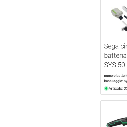
Sega ci
batter
SYS 50 
numero batteri
imballaggio:
S
Articolo: 