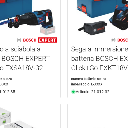
o a sciabola a
Sega a immersione
ia BOSCH EXPERT
batteria BOSCH E
Go EXSA18V-32
Click+Go EXKT18V
e:
senza
numero batterie:
senza
-BOXX
imballaggio:
L-BOXX
21.012.35
Articolo: 21.012.32