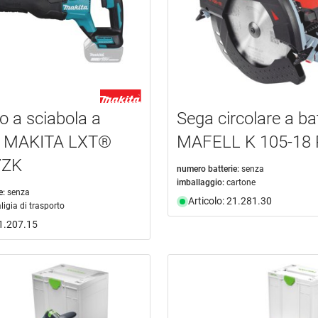
o a sciabola a
Sega circolare a ba
ia MAKITA LXT®
MAFELL K 105-18
7ZK
numero batterie:
senza
imballaggio:
cartone
e:
senza
Articolo: 21.281.30
ligia di trasporto
21.207.15