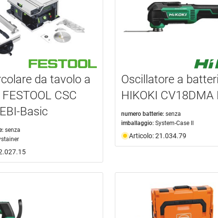
rcolare da tavolo a
Oscillatore a batter
ia FESTOOL CSC
HIKOKI CV18DMA 
EBI-Basic
numero batterie:
senza
imballaggio:
System-Case II
e:
senza
Articolo: 21.034.79
ystainer
22.027.15