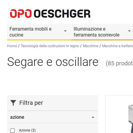
Ferramenta mobili e
Illuminazione e
cucine
ferramenta scorrevole
Home
Tecnologia delle costruzioni in legno
Macchine
Macchine a batteri
Segare e oscillare
Seleziona una lingua (IT)
(
85
prodot
Filtra per
azione
Azione
(3)