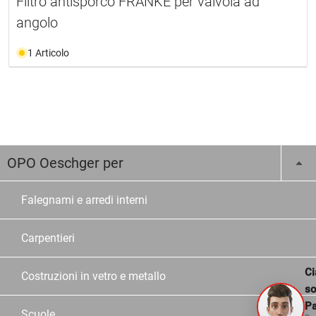
Filtro antisporco FRANKE per valvola ad
angolo
1 Articolo
OPO Oeschger per
Falegnami e arredi interni
Carpentieri
Ci
Costruzioni in vetro e metallo
s
Pa
Scuole