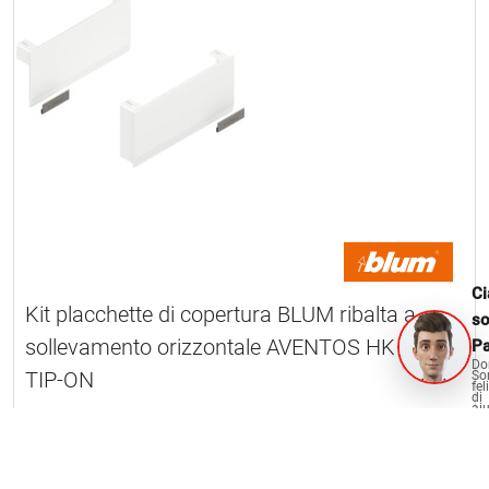
Ci
Kit placchette di copertura BLUM ribalta a
s
sollevamento orizzontale AVENTOS HK top /
Pa
Do
TIP-ON
So
fel
di
aiu
3 Articolo