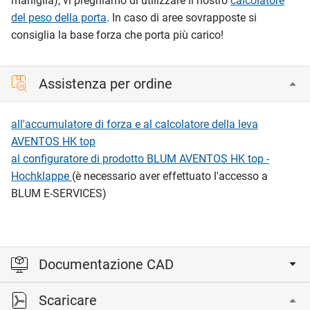
maniglia), vi preghiamo di utilizzare il nostro
calcolatore
del peso della porta
. In caso di aree sovrapposte si
consiglia la base forza che porta più carico!
Assistenza per ordine
all'accumulatore di forza e al calcolatore della leva
AVENTOS HK top
al configuratore di prodotto BLUM AVENTOS HK top -
Hochklappe
(è necessario aver effettuato l'accesso a
BLUM E-SERVICES)
Documentazione CAD
Scaricare
Accedi per visualizzare e scaricare i file CAD.