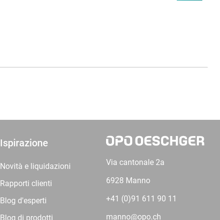
Ispirazione
Via cantonale 2a
Novità e liquidazioni
6928 Manno
Rapporti clienti
+41 (0)91 611 90 11
Blog d'esperti
manno@opo.ch
Blog di prodotti