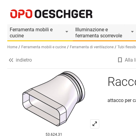
Raccordo HASTRAG eccentrico
Informazioni prodotto
Il prodotto è accesso
Ferramenta mobili e
Illuminazione e
cucine
ferramenta scorrevole
Home
Ferramenta mobili e cucine
Ferramenta di ventilazione
Tubi flessib
indietro
Alla l
Seleziona una lingua (IT)
Racc
attacco per 
53.624.31