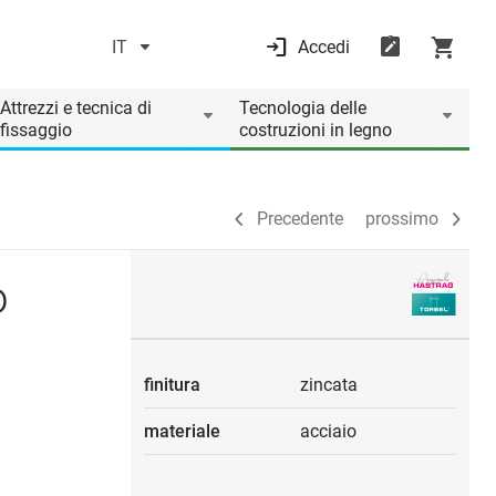
IT
Accedi
Precedente
prossimo
Attrezzi e tecnica di
Tecnologia delle
fissaggio
costruzioni in legno
Precedente
prossimo
o
finitura
zincata
materiale
acciaio