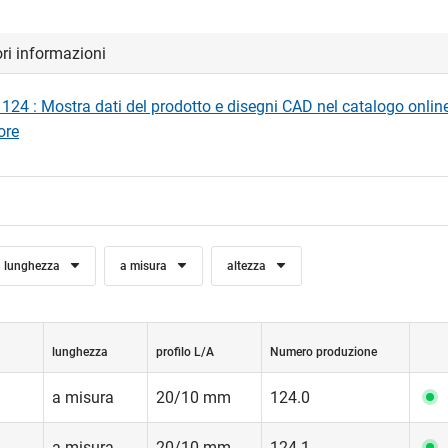
ori informazioni
24 : Mostra dati del prodotto e disegni CAD nel catalogo online
ore
lunghezza
a misura
altezza
lunghezza
profilo L/A
Numero produzione
a misura
20/10 mm
124.0
a misura
20/10 mm
124.1