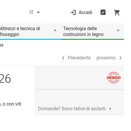
IT
Accedi
Precedente
prossimo
Attrezzi e tecnica di
Tecnologia delle
fissaggio
costruzioni in legno
126
Precedente
prossimo
126
 o con viti
Domande? Sono felice di aiutarti.