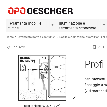
Profili di tenuta HEBGO 124 / 126
Informazioni prodotto
Accessori adatti
Ferramenta mobili e
Illuminazione e
cucine
ferramenta scorrevole
Home
Ferramenta porte e costruzioni
Soglie automatiche, guarnizioni per ba
indietro
Alla l
Seleziona una lingua (IT)
Profi
per interventi
fissaggio a 
(viti mordent
applicazione (67.325.17-24)