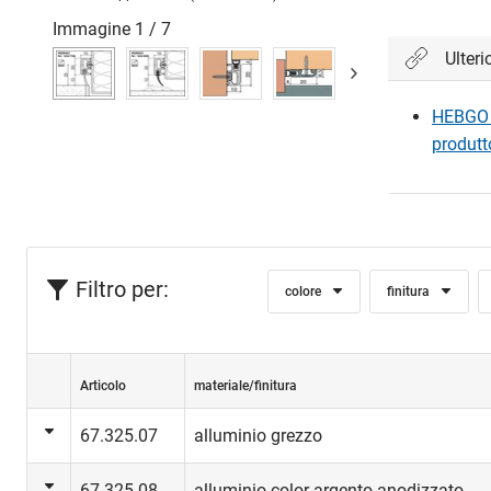
Immagine
1
/
7
Ulteri
HEBGO 1
produtt
Filtro per:
colore
finitura
Articolo
materiale/finitura
67.325.07
alluminio grezzo
67.325.08
alluminio color argento anodizzato