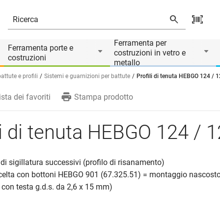
Il prodotto è accessorio di
Ferramenta per
Ferramenta porte e
costruzioni in vetro e
costruzioni
metallo
ttute e profili
Sistemi e guarnizioni per battute
Profili di tenuta HEBGO 124 / 
ista dei favoriti
Stampa prodotto
li di tenuta HEBGO 124 / 
 di sigillatura successivi (profilo di risanamento)
scelta con bottoni HEBGO 901 (67.325.51) = montaggio nascosto,
i con testa g.d.s. da 2,6 x 15 mm)