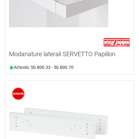
alluminio
(5)
mm
Selezione
grigio
(1)
Selezione
Modanature laterali SERVETTO Papillon
Articolo: 50.800.33 - 50.800.70