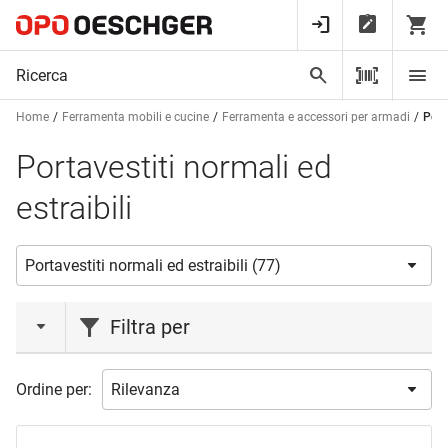
Home
Ferramenta mobili e cucine
Ferramenta e accessori per armadi
Port
Portavestiti normali ed
estraibili
Filtra per
azione
Ordine per:
Liquidazione
(1)