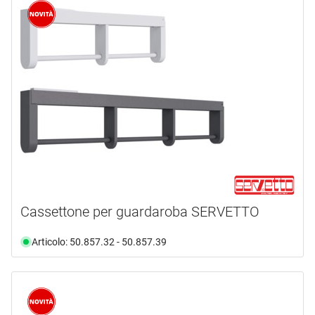
Novità
(7)
marca
AWESO
(1)
HETTICH
(16)
ISYS
(4)
KESSEBÖHMER PEKA
(23)
OK-LINE
(5)
PEKA METALL
(5)
mostra di più ...
Cassettone per guardaroba SERVETTO
tipo prodotto
Articolo: 50.857.32 - 50.857.39
Appendiabiti
(1)
Barra
(1)
Cestino
(1)