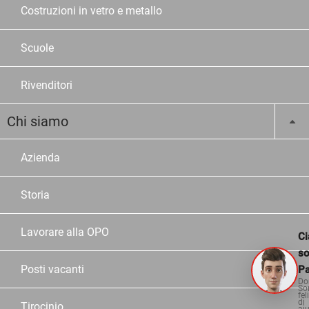
Costruzioni in vetro e metallo
Scuole
Rivenditori
Chi siamo
Azienda
Storia
Lavorare alla OPO
Ci
s
Posti vacanti
Pa
Do
So
fel
di
Tirocinio