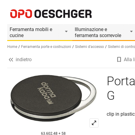
Portachiavi DORMAKABA evolo tipo G
Informazioni prodotto
Il prodotto è accesso
Ferramenta mobili e
Illuminazione e
cucine
ferramenta scorrevole
Home
Ferramenta porte e costruzioni
Sistemi d'accesso
Sistemi di contro
indietro
Alla l
Seleziona una lingua (IT)
Port
G
clip in plasti
63.602.48 + 58