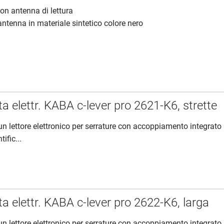
con antenna di lettura
antenna in materiale sintetico colore nero
 elettr. KABA c-lever pro 2621-K6, strette
è un lettore elettronico per serrature con accoppiamento integrato
tific...
a elettr. KABA c-lever pro 2622-K6, larga
è un lettore elettronico per serrature con accoppiamento integrato