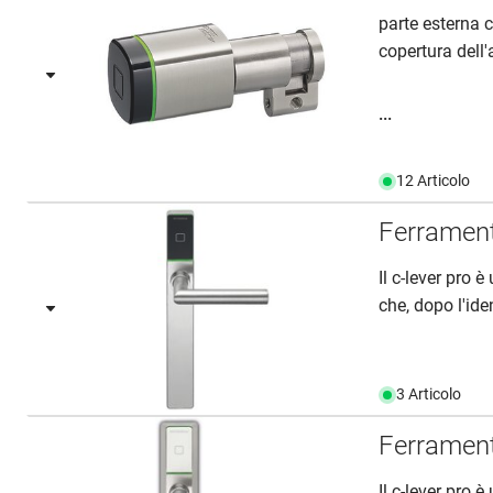
parte esterna 
copertura dell'
...
12 Articolo
Ferramenta
Il c-lever pro 
che, dopo l'iden
3 Articolo
Ferrament
Il c-lever pro 