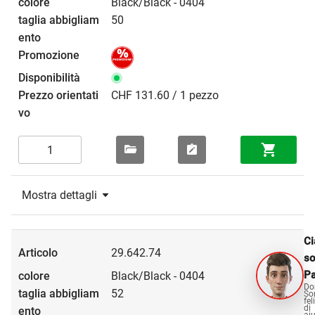
Black/Black - 0404
50
CHF 131.60 / 1 pezzo
Mostra dettagli
Ci
29.642.74
s
Pa
Black/Black - 0404
Do
52
So
fel
di