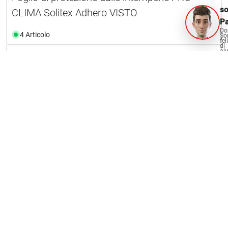
s
CLIMA Solitex Adhero VISTO
Pa
Do
4 Articolo
So
fel
di
aiu
Tela sottotetto PRO CLIMA Solitex QUANTHO