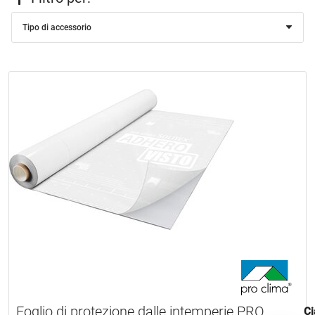
Tipo di accessorio
Foglio di protezione dalle intemperie PRO
Ci