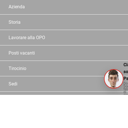
Azienda
Storia
Lavorare alla OPO
Posti vacanti
Ci
Tirocinio
s
Pa
Sedi
Do
So
fel
di
aiu
Dipendente OPO
Partner