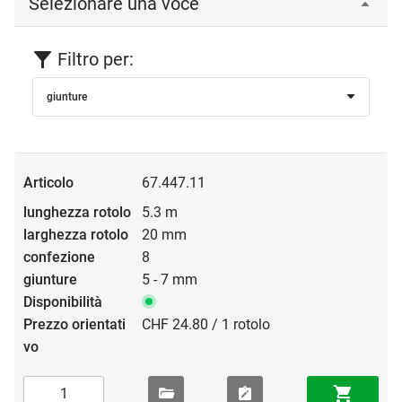
Selezionare una voce
Filtro per:
giunture
67.447.11
5.3 m
20 mm
8
5 - 7 mm
CHF 24.80 / 1 rotolo