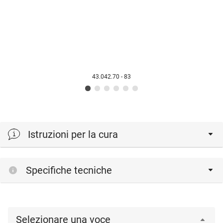
43.042.70 - 83
Istruzioni per la cura
Pulire sempre le superfici laccate o rivestite con un panno
Specifiche tecniche
umido (ad esempio, un panno in pile). Se un panno umido
non è sufficiente a rimuovere le macchie, può essere utile
una soluzione di sapone delicato.
Selezionare una voce