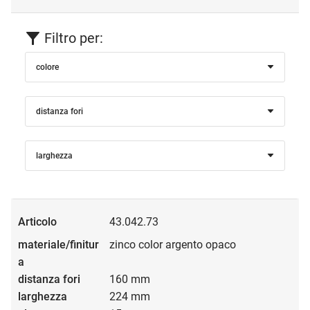
Non utilizzare mai detergenti o prodotti abrasivi aggressivi,
fortemente alcalini o a base di solventi. Tali detergenti
Filtro per:
attaccano la superficie laccata e possono persino
dissolverla.
colore
distanza fori
larghezza
43.042.73
zinco color argento opaco
160 mm
224 mm