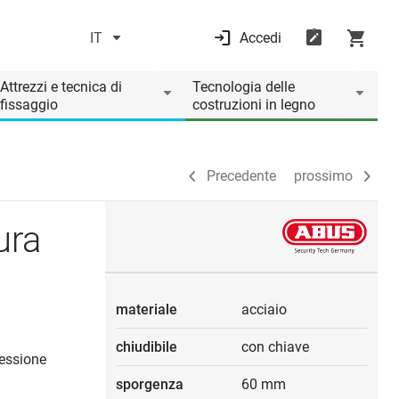
IT
Accedi
Precedente
prossimo
Attrezzi e tecnica di
Tecnologia delle
fissaggio
costruzioni in legno
Precedente
prossimo
ura
materiale
acciaio
chiudibile
con chiave
ressione
sporgenza
60 mm