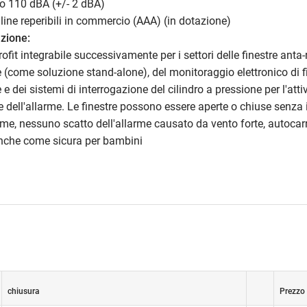
oro 110 dBA (+/- 2 dBA)
caline reperibili in commercio (AAA) (in dotazione)
azione:
trofit integrabile successivamente per i settori delle finestre anta-r
 (come soluzione stand-alone), del monitoraggio elettronico di f
e dei sistemi di interrogazione del cilindro a pressione per l'atti
e dell'allarme. Le finestre possono essere aperte o chiuse senza i
rme, nessuno scatto dell'allarme causato da vento forte, autocarri
anche come sicura per bambini
chiusura
Prezzo 