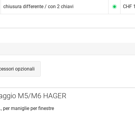
chiusura differente / con 2 chiavi
CHF 1
essori opzionali
issaggio M5/M6 HAGER
., per maniglie per finestre