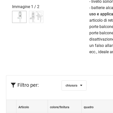
- livello son
Immagine
1
/
2
- batterie al
uso e applic
articolo di re
porte balcone
porte balcone 
disattivazion
un falso alla
ecc., ideale 
Filtro per:
chiusura
Articolo
colore/finitura
quadro