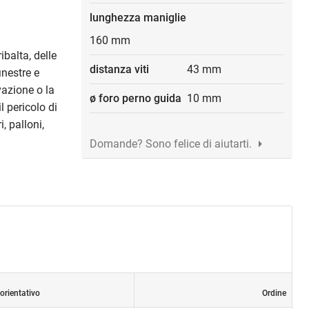
lunghezza maniglie
160 mm
ibalta, delle
distanza viti
43 mm
inestre e
vazione o la
ø foro perno guida
10 mm
l pericolo di
, palloni,
Domande? Sono felice di aiutarti.
orientativo
Ordine