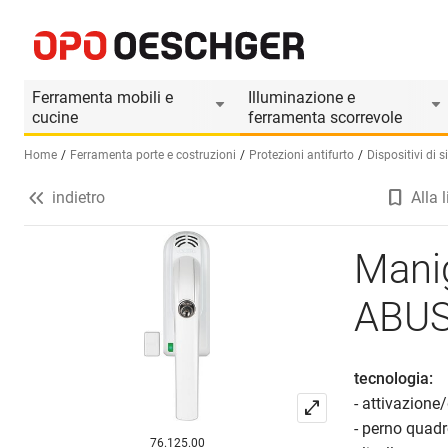
Maniglia per finestra con chiusura ABUS con allarme
Informazioni prodotto
Accessori adatti
Ferramenta mobili e
Illuminazione e
cucine
ferramenta scorrevole
Home
Ferramenta porte e costruzioni
Protezioni antifurto
Dispositivi di s
indietro
Alla l
Seleziona una lingua (IT)
Manig
ABUS
tecnologia:
- attivazione
- perno quadr
76.125.00