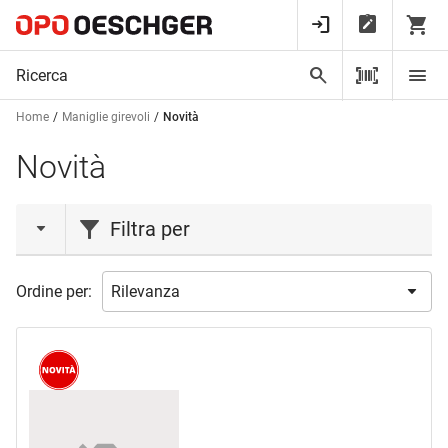
Home
Maniglie girevoli
Novità
Novità
Filtra per
azione
Ordine per:
Novità
(2)
marca
HEUSSER
(2)