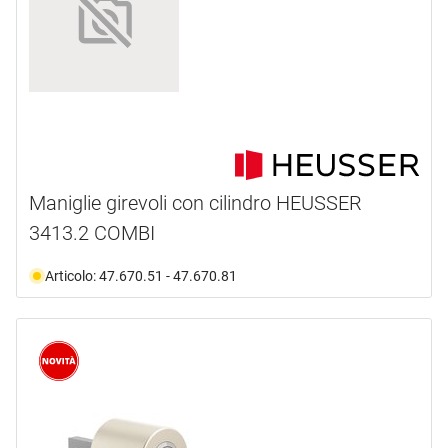
chiusura
materiale
OPO 1
(2)
senza chiave
(2)
ø pomello
zinco
(2)
sporgenza
38.0
(2)
disponibilità
40.0 mm
(2)
Maniglie girevoli con cilindro HEUSSER
non più disponibile
(2)
3413.2 COMBI
Articolo: 47.670.51 - 47.670.81