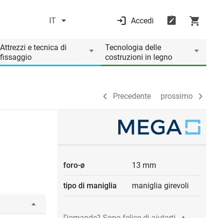
IT
Accedi
Precedente
prossimo
Attrezzi e tecnica di
Tecnologia delle
fissaggio
costruzioni in legno
Precedente
prossimo
foro-ø
13 mm
tipo di maniglia
maniglia girevoli
Domande? Sono felice di aiutarti.