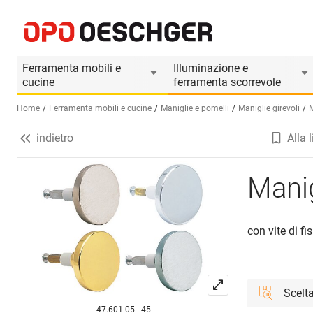
Maniglie girevoli MEGA 38.774
Informazioni prodotto
Ferramenta mobili e
Illuminazione e
cucine
ferramenta scorrevole
Home
Ferramenta mobili e cucine
Maniglie e pomelli
Maniglie girevoli
M
indietro
Alla l
Seleziona una lingua (IT)
Manig
con vite di f
Scelta
47.601.05 - 45