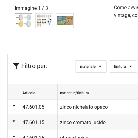
Come avviso
Immagine
1
/
3
vintage, co
Filtro per:
materiale
finitura
Articolo
materiale/finitura
47.601.05
zinco nichelato opaco
47.601.15
zinco cromato lucido
47.601.25
ottone lucido