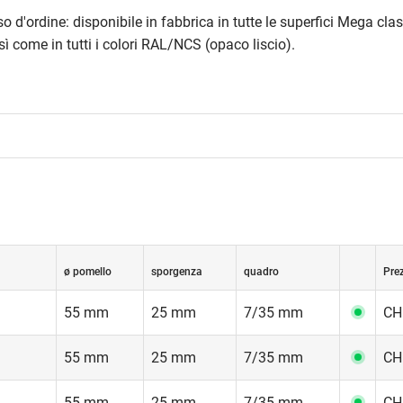
 d'ordine: disponibile in fabbrica in tutte le superfici Mega cla
sì come in tutti i colori RAL/NCS (opaco liscio).
ø pomello
sporgenza
quadro
Prez
55 mm
25 mm
7/35 mm
CH
55 mm
25 mm
7/35 mm
CH
55 mm
25 mm
7/35 mm
CH