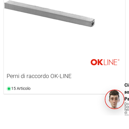
Perni di raccordo OK-LINE
Ci
15 Articolo
s
Pa
Do
So
fel
di
aiu