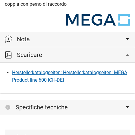
coppia con perno di raccordo
Nota
Scaricare
Lo spessore della porta specificato si intende in
combinazione senza cartelle/rosette.
Herstellerkatalogseiten: Herstellerkatalogseiten: MEGA
Product line 600 [CH-DE]
Specifiche tecniche