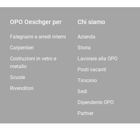
OPO Oeschger per
Chi siamo
Falegnami e arredi interni
Azienda
Carpentieri
Storia
Costruzioni in vetro e
Lavorare alla OPO
metallo
Posti vacanti
Scuole
Tirocinio
Rivenditori
Sedi
Dipendente OPO
Partner
© OPO Oeschger SA
CG
Dichiarazione sulla protezione 