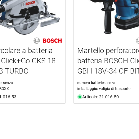
colare a batteria
Martello perforator
Click+Go GKS 18
batteria BOSCH Cl
 BITURBO
GBH 18V-34 CF B
e:
senza
numero batterie:
senza
-BOXX
imballaggio:
valigia di trasporto
21.016.53
Articolo: 21.016.50