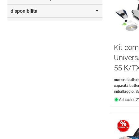
valigia di trasporto
(2)
Da
a
disponibilità
documento
(1)
disponibile da magazzino
(11)
Selezione
Kit com
Univer
55 K/T
numero batteri
capacità batter
imballaggio:
S
Articolo: 