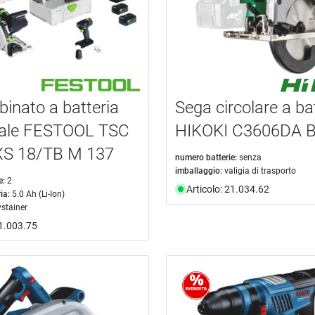
binato a batteria
Sega circolare a ba
sale FESTOOL TSC
HIKOKI C3606DA 
XS 18/TB M 137
numero batterie:
senza
imballaggio:
valigia di trasporto
e:
2
Articolo: 21.034.62
ia:
5.0 Ah (Li-Ion)
ystainer
21.003.75