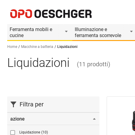
Ferramenta mobili e
Illuminazione e
cucine
ferramenta scorrevole
Home
Macchine a batteria
Liquidazioni
Liquidazioni
Seleziona una lingua (IT)
(
11
prodotti
)
Filtra per
azione
Liquidazione
(10)