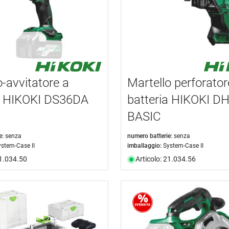
-avvitatore a
Martello perforator
a HIKOKI DS36DA
batteria HIKOKI 
BASIC
e:
senza
numero batterie:
senza
ystem-Case II
imballaggio:
System-Case II
21.034.50
Articolo: 21.034.56