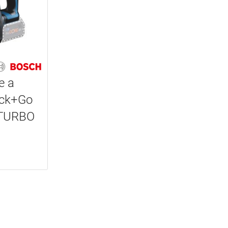
e a
ick+Go
ITURBO