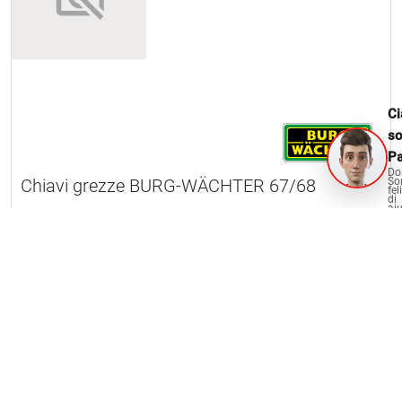
Ci
s
Pa
Do
Chiavi grezze BURG-WÄCHTER 67/68
So
fel
di
aiu
2 Articolo
OPO Oeschger per