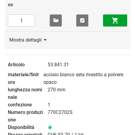
Mostra dettagli
53.841.31
acciaio bianco seta rivestito a polvere
opaco
270 mm
1
770C2702S
CHF 53.70 / 1 kit