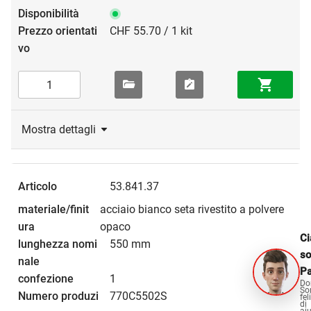
CHF 55.70 / 1 kit
Mostra dettagli
53.841.37
acciaio bianco seta rivestito a polvere
opaco
Ci
550 mm
s
Pa
1
Do
So
770C5502S
fel
di