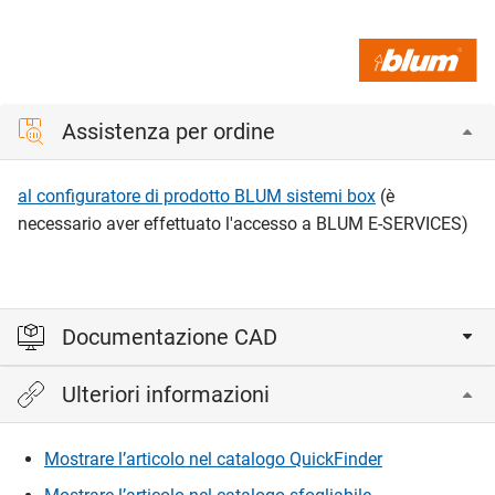
Assistenza per ordine
al configuratore di prodotto BLUM sistemi box
(è
necessario aver effettuato l'accesso a BLUM E-SERVICES)
Documentazione CAD
Ulteriori informazioni
Accedi per visualizzare e scaricare i file CAD.
Mostrare l’articolo nel catalogo QuickFinder
Accedi